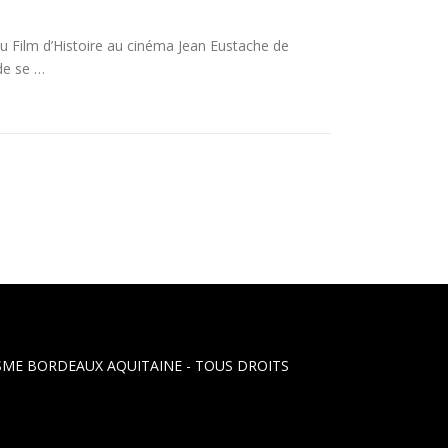
du Film d’Histoire au cinéma Jean Eustache de
de se …
LISME BORDEAUX AQUITAINE
- TOUS DROITS