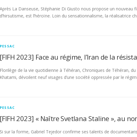
Après La Danseuse, Stéphanie Di Giusto nous propose un nouveau fil
d’hirsutisme, est l’héroïne. Loin du sensationnalisme, la réalisatrice c
PESSAC
[FIFH 2023] Face au régime, l’Iran de la résist
Florilège de la vie quotidienne à Téhéran, Chroniques de Téhéran, du du
Khatami, dévoilent neuf visages d’une société oppressée par le régim
PESSAC
[FIFH 2023] « Naître Svetlana Staline », au n
Si sur la forme, Gabriel Tejedor confirme ses talents de documentariste