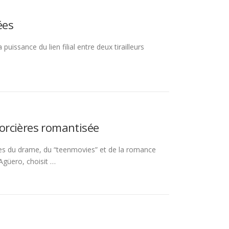
ées
issance du lien filial entre deux tirailleurs
sorcières romantisée
stres du drame, du “teenmovies” et de la romance
Agüero, choisit …