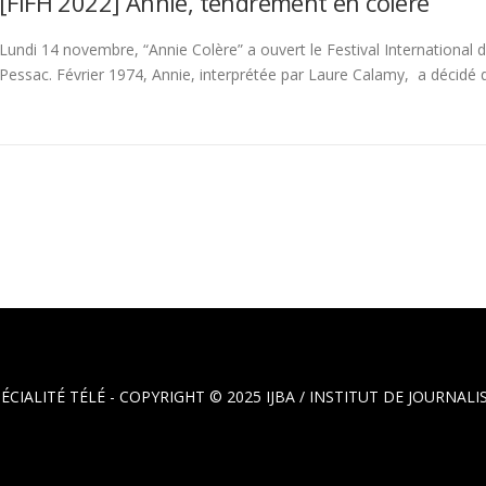
[FIFH 2022] Annie, tendrement en colère
Lundi 14 novembre, “Annie Colère” a ouvert le Festival International 
Pessac. Février 1974, Annie, interprétée par Laure Calamy, a décidé 
PÉCIALITÉ TÉLÉ - COPYRIGHT © 2025
IJBA / INSTITUT DE JOURNA