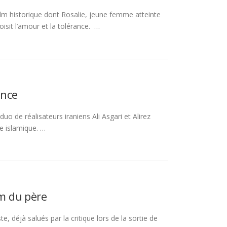
m historique dont Rosalie, jeune femme atteinte
hoisit l’amour et la tolérance. …
ance
o de réalisateurs iraniens Ali Asgari et Alirez
e islamique. …
om du père
, déjà salués par la critique lors de la sortie de