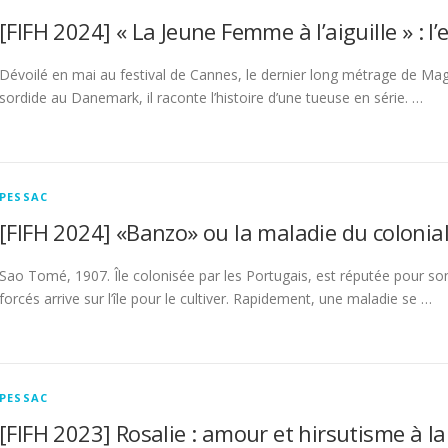
[FIFH 2024] « La Jeune Femme à l’aiguille » : l’
Dévoilé en mai au festival de Cannes, le dernier long métrage de Mag
sordide au Danemark, il raconte l’histoire d’une tueuse en série. …
PESSAC
[FIFH 2024] «Banzo» ou la maladie du colonia
Sao Tomé, 1907. Île colonisée par les Portugais, est réputée pour so
forcés arrive sur l’île pour le cultiver. Rapidement, une maladie se …
PESSAC
[FIFH 2023] Rosalie : amour et hirsutisme à l