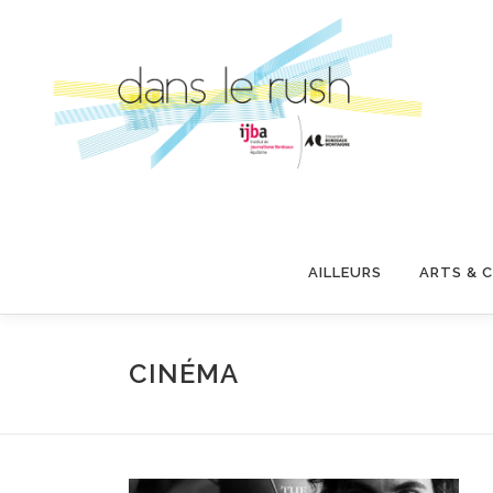
Aller
au
contenu
AILLEURS
ARTS & 
CINÉMA