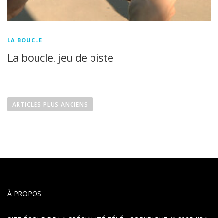
LA BOUCLE
La boucle, jeu de piste
N
ARTICLES PLUS ANCIENS
a
v
i
g
a
t
À PROPOS
i