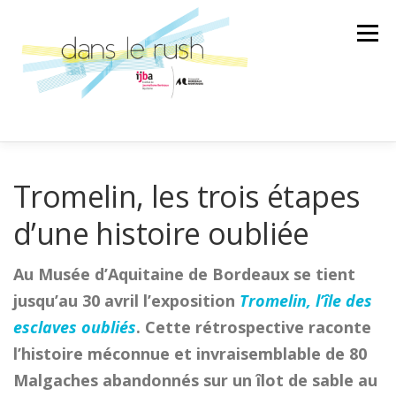
Aller
au
Menu
contenu
AILLEURS
ARTS & CULTURES
Tromelin, les trois étapes
d’une histoire oubliée
SCIENCE ET TECHNOLOGIE
LA BANDE SON
Au Musée d’Aquitaine de Bordeaux se tient
jusqu’au 30 avril l’exposition
Tromelin, l’île des
LA SPÉCIALE
ÉMISSION
esclaves oubliés
. Cette rétrospective raconte
l’histoire méconnue et invraisemblable de 80
AU GRÉ DES RENCONTRES
Malgaches abandonnés sur un îlot de sable au