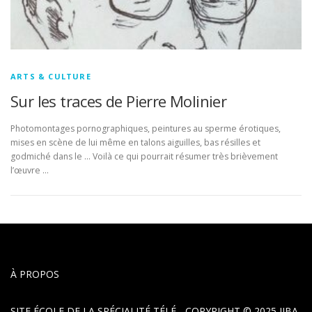
ARTS & CULTURE
Sur les traces de Pierre Molinier
Photomontages pornographiques, peintures au sperme érotiques,
mises en scène de lui même en talons aiguilles, bas résilles et
godmiché dans le … Voilà ce qui pourrait résumer très brièvement
l’œuvre …
À PROPOS
SITE ÉCOLE DE LA SPÉCIALITÉ TÉLÉ - COPYRIGHT © 2025
IJBA