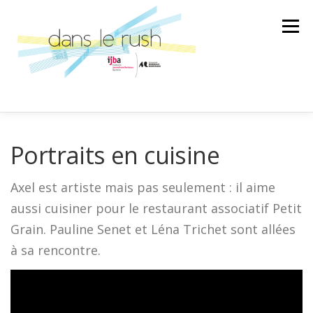
Aller
au
Menu
contenu
AILLEURS
ARTS & CULTURES
Portraits en cuisine
Axel est artiste mais pas seulement : il aime
SCIENCE ET TECHNOLOGIE
LA BANDE SON
aussi cuisiner pour le restaurant associatif Petit
Grain. Pauline Senet et Léna Trichet sont allées
LA SPÉCIALE
ÉMISSION
à sa rencontre.
AU GRÉ DES RENCONTRES