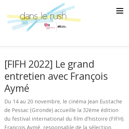
Aller
au
Menu
contenu
AILLEURS
ARTS & CULTURES
[FIFH 2022] Le grand
entretien avec François
SCIENCE ET TECHNOLOGIE
LA BANDE SON
Aymé
Du 14 au 20 novembre, le cinéma Jean Eustache
LA SPÉCIALE
ÉMISSION
de Pessac (Gironde) accueille la 32ème édition
du festival international du film d’histoire (FIFH).
AU GRÉ DES RENCONTRES
François Aymé, responsable de la sélection,