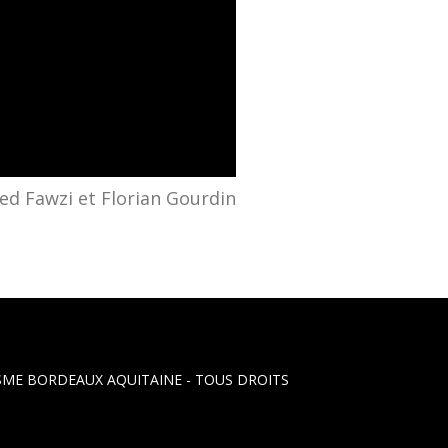
d Fawzi et Florian Gourdin
LISME BORDEAUX AQUITAINE
- TOUS DROITS