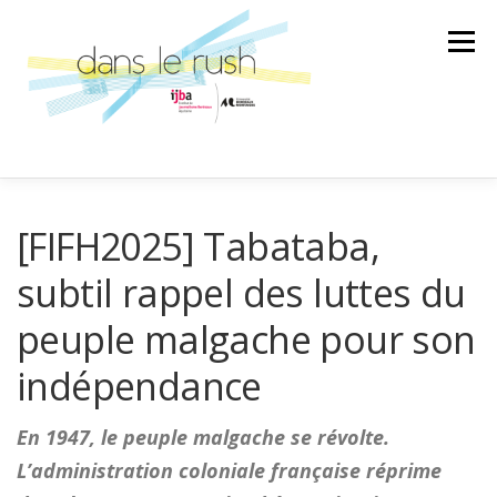
Aller
au
Menu
contenu
AILLEURS
ARTS & CULTURES
[FIFH2025] Tabataba,
subtil rappel des luttes du
SCIENCE ET TECHNOLOGIE
LA BANDE SON
peuple malgache pour son
indépendance
LA SPÉCIALE
ÉMISSION
En 1947, le peuple malgache se révolte.
L’administration coloniale française réprime
AU GRÉ DES RENCONTRES