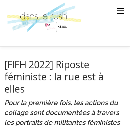
Aller
au
Menu
contenu
AILLEURS
ARTS & CULTURES
[FIFH 2022] Riposte
féministe : la rue est à
SCIENCE ET TECHNOLOGIE
LA BANDE SON
elles
Pour la première fois, les actions du
LA SPÉCIALE
ÉMISSION
collage sont documentées à travers
les portraits de militantes féministes
AU GRÉ DES RENCONTRES