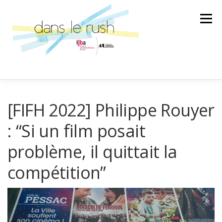
Aller
au
Menu
contenu
AILLEURS
ARTS & CULTURES
[FIFH 2022] Philippe Rouyer
: “Si un film posait
SCIENCE ET TECHNOLOGIE
LA BANDE SON
problème, il quittait la
compétition”
LA SPÉCIALE
ÉMISSION
AU GRÉ DES RENCONTRES