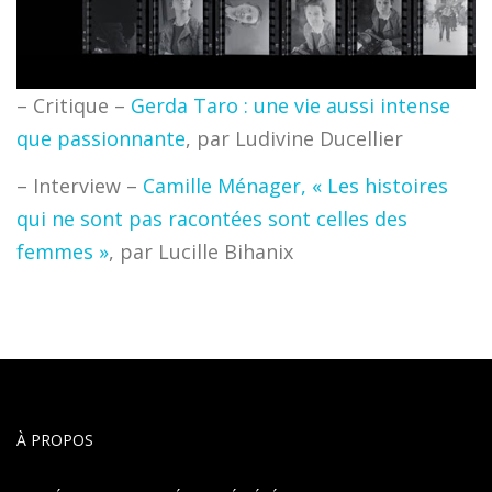
– Critique –
Gerda Taro : une vie aussi intense
que passionnante
, par Ludivine Ducellier
– Interview –
Camille Ménager, « Les histoires
qui ne sont pas racontées sont celles des
femmes »
, par Lucille Bihanix
À PROPOS