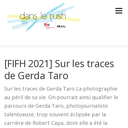
Aller
au
Menu
contenu
AILLEURS
ARTS & CULTURES
[FIFH 2021] Sur les traces
de Gerda Taro
SCIENCE ET TECHNOLOGIE
LA BANDE SON
Sur les traces de Gerda Taro La photographie
au péril de sa vie. On pourrait ainsi qualifier le
LA SPÉCIALE
ÉMISSION
parcours de Gerda Taro, photojournaliste
talentueuse
, trop souvent éclipsée par la
AU GRÉ DES RENCONTRES
carrière de Robert Capa, dont elle a été la