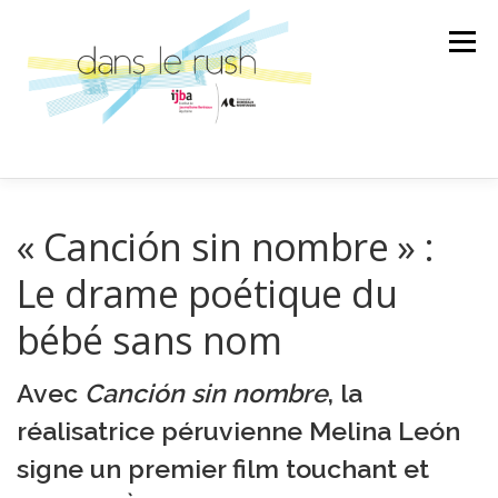
Aller
au
Menu
contenu
AILLEURS
ARTS & CULTURES
« Canción sin nombre » :
Le drame poétique du
SCIENCE ET TECHNOLOGIE
LA BANDE SON
bébé sans nom
Avec
LA SPÉCIALE
Canción sin nombre
ÉMISSION
, la
réalisatrice péruvienne Melina León
signe un premier film touchant et
AU GRÉ DES RENCONTRES